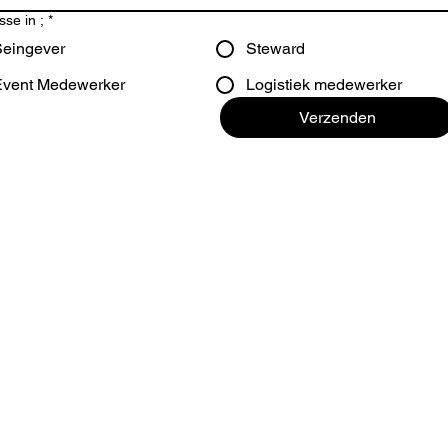
sse in ;
*
Seingever
Steward
Event Medewerker
Logistiek medewerker
Verzenden