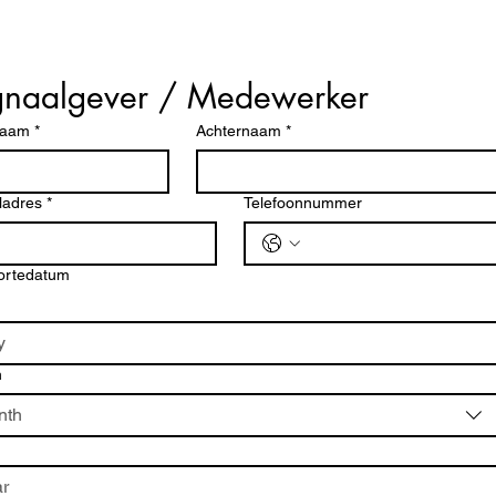
gnaalgever / Medewerker
naam
*
Achternaam
*
ladres
*
Telefoonnummer
ortedatum
h
nth