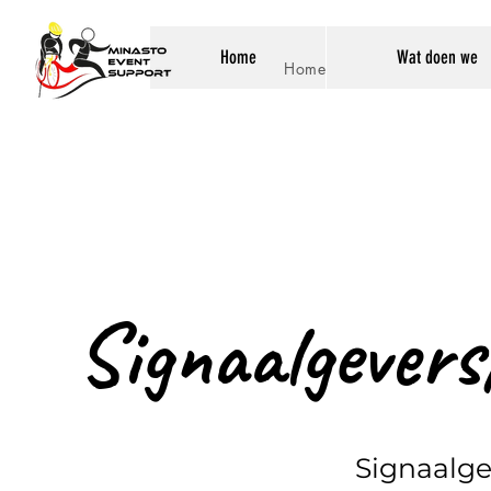
Home
Wat doen we
Home
Signaalgevers
Signaalge