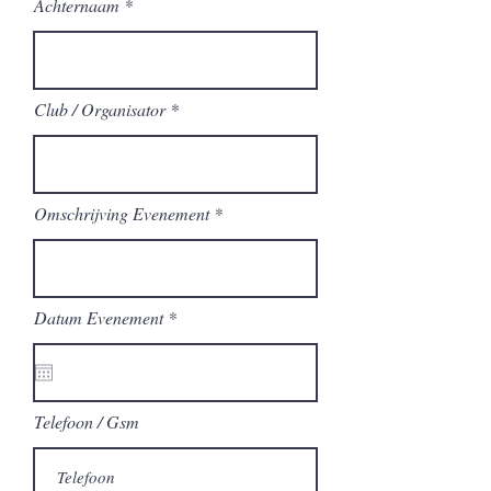
Achternaam
Club / Organisator
Omschrijving Evenement
r
Datum Evenement
*
e
q
u
i
r
Telefoon / Gsm
e
d